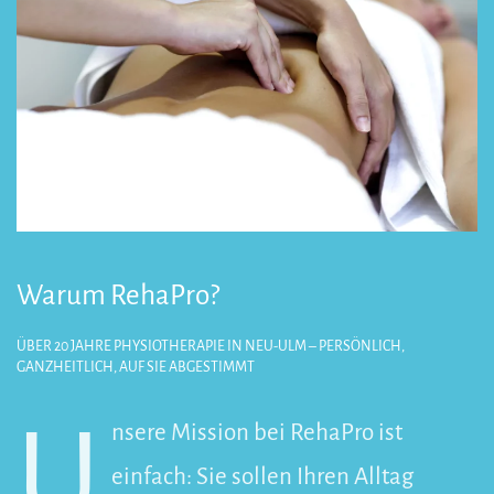
Warum RehaPro?
ÜBER 20 JAHRE PHYSIOTHERAPIE IN NEU-ULM – PERSÖNLICH,
GANZHEITLICH, AUF SIE ABGESTIMMT
U
nsere Mission bei RehaPro ist
einfach: Sie sollen Ihren Alltag